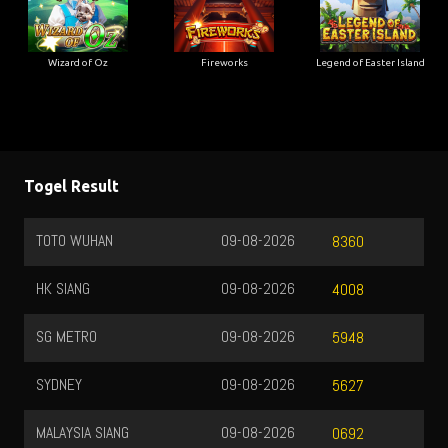
Wizard of Oz
Fireworks
Legend of Easter Island
Togel Result
TOTO WUHAN
09-08-2026
8360
HK SIANG
09-08-2026
4008
SG METRO
09-08-2026
5948
SYDNEY
09-08-2026
5627
MALAYSIA SIANG
09-08-2026
0692