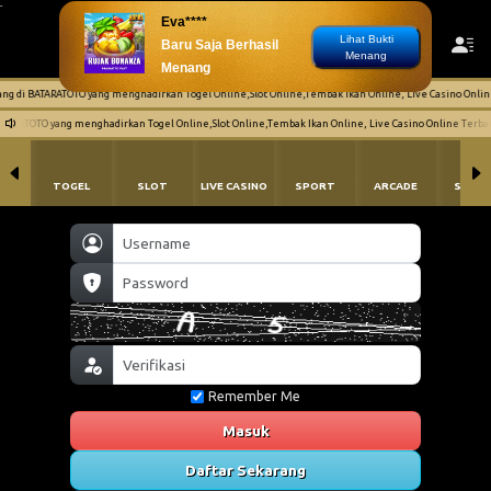
-
oto dengan tema kasino tropis, fitur respin instan, dan koleksi jackpot mini-major-grand.
di BATARATOTO yang menghadirkan Togel Online,Slot Online,Tembak Ikan Online, Live Casino Online Te
OTO yang menghadirkan Togel Online,Slot Online,Tembak Ikan Online, Live Casino Online Terbaik dan 
TOGEL
SLOT
LIVE CASINO
SPORT
ARCADE
SABU
Remember Me
Masuk
Daftar Sekarang