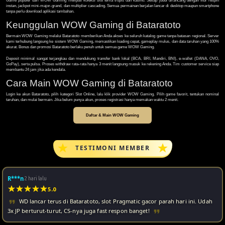
Game populer dari WOW Gaming meliputi koleksi slot tema tropis dan kasino. Setiap judul dirancang dengan fitur respin
instan, jackpot mini-major-grand, dan multiplier cascading. Semua permainan berjalan lancar di desktop maupun smartphone
tanpa perlu download aplikasi tambahan.
Keunggulan WOW Gaming di Bataratoto
Bermain WOW Gaming melalui Bataratoto memberikan Anda akses ke seluruh katalog game tanpa batasan regional. Server
kami terhubung langsung ke sistem WOW Gaming, memastikan loading cepat, gameplay mulus, dan data taruhan yang 100%
akurat. Bonus dan promosi Bataratoto berlaku penuh untuk semua game WOW Gaming.
Deposit minimal sangat terjangkau dan mendukung transfer bank lokal (BCA, BRI, Mandiri, BNI), e-wallet (DANA, OVO,
GoPay), serta pulsa. Proses withdraw rata-rata hanya 3 menit langsung masuk ke rekening Anda. Tim customer service siap
membantu 24 jam jika ada kendala.
Cara Main WOW Gaming di Bataratoto
Login ke akun Bataratoto, pilih kategori Slot Online, lalu klik provider WOW Gaming. Pilih game favorit, tentukan nominal
taruhan, dan mulai bermain. Jika belum punya akun, proses registrasi hanya memakan waktu 2 menit.
Daftar & Main WOW Gaming
TESTIMONI MEMBER
R***n
2 hari lalu
5.0
WD lancar terus di Bataratoto, slot Pragmatic gacor parah hari ini. Udah
3x JP berturut-turut, CS-nya juga fast respon banget!