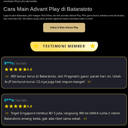
membantu 24 jam jika ada kendala.
Cara Main Advant Play di Bataratoto
Login ke akun Bataratoto, pilih kategori Slot Online, lalu klik provider Advant Play. Pilih game favorit, tentukan nominal taruhan,
dan mulai bermain. Jika belum punya akun, proses registrasi hanya memakan waktu 2 menit.
Daftar & Main Advant Play
TESTIMONI MEMBER
R***n
2 hari lalu
5.0
WD lancar terus di Bataratoto, slot Pragmatic gacor parah hari ini. Udah
3x JP berturut-turut, CS-nya juga fast respon banget!
D***a
5 hari lalu
5.0
Togel Singapore tembus 4D 5 juta, langsung WD ke DANA cuma 2 menit.
Bataratoto emang beda, gak ada ribet sama sekali.