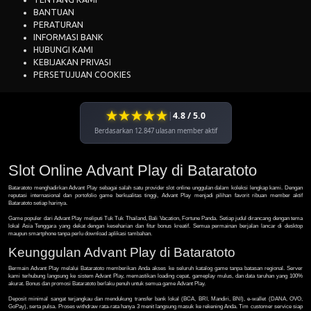
BANTUAN
PERATURAN
INFORMASI BANK
HUBUNGI KAMI
KEBIJAKAN PRIVASI
PERSETUJUAN COOKIES
|
4.8 / 5.0
Berdasarkan 12.847 ulasan member aktif
Slot Online Advant Play di Bataratoto
Bataratoto menghadirkan Advant Play sebagai salah satu provider slot online unggulan dalam koleksi lengkap kami. Dengan
reputasi internasional dan portofolio game berkualitas tinggi, Advant Play menjadi pilihan favorit ribuan member aktif
Bataratoto setiap harinya.
Game populer dari Advant Play meliputi Tuk Tuk Thailand, Bali Vacation, Fortune Panda. Setiap judul dirancang dengan tema
lokal Asia Tenggara yang dekat dengan keseharian dan fitur bonus kreatif. Semua permainan berjalan lancar di desktop
maupun smartphone tanpa perlu download aplikasi tambahan.
Keunggulan Advant Play di Bataratoto
Bermain Advant Play melalui Bataratoto memberikan Anda akses ke seluruh katalog game tanpa batasan regional. Server
kami terhubung langsung ke sistem Advant Play, memastikan loading cepat, gameplay mulus, dan data taruhan yang 100%
akurat. Bonus dan promosi Bataratoto berlaku penuh untuk semua game Advant Play.
Deposit minimal sangat terjangkau dan mendukung transfer bank lokal (BCA, BRI, Mandiri, BNI), e-wallet (DANA, OVO,
GoPay), serta pulsa. Proses withdraw rata-rata hanya 3 menit langsung masuk ke rekening Anda. Tim customer service siap