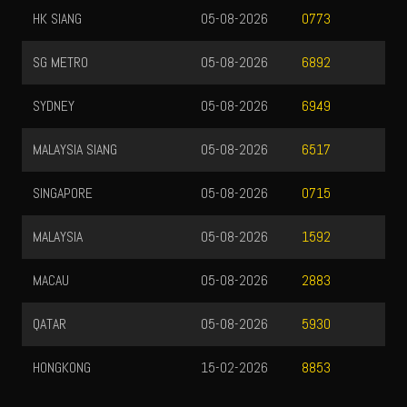
HK SIANG
05-08-2026
0773
SG METRO
05-08-2026
6892
SYDNEY
05-08-2026
6949
MALAYSIA SIANG
05-08-2026
6517
SINGAPORE
05-08-2026
0715
MALAYSIA
05-08-2026
1592
MACAU
05-08-2026
2883
QATAR
05-08-2026
5930
HONGKONG
15-02-2026
8853