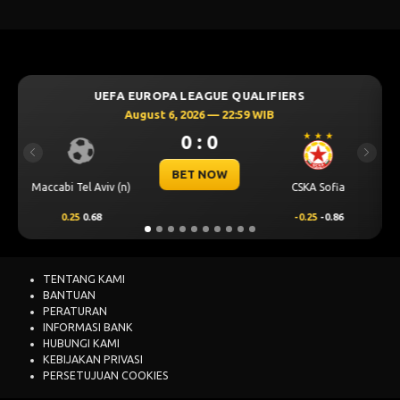
ROPA LEAGUE QUALIFIERS
UEFA EUROPA 
ust 6, 2026 — 22:59 WIB
August 7, 
0 : 0
Previous
Next
BET NOW
B
CSKA Sofia
Lincoln Red Imps (n)
-0.25
-0.86
-0.75
-0.86
TENTANG KAMI
BANTUAN
PERATURAN
INFORMASI BANK
HUBUNGI KAMI
KEBIJAKAN PRIVASI
PERSETUJUAN COOKIES