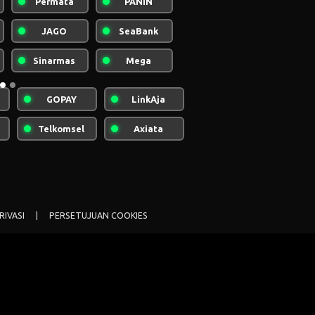
Permata
PANIN
old And
Dragon Ball
JAGO
SeaBank
Sinarmas
Mega
GOPAY
LinkAja
Telkomsel
Axiata
ld
Seven Seas
on
RIVASI
|
PERSETUJUAN COOKIES