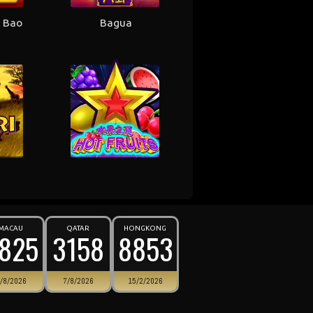
n Bao
Bagua
at
Hot Fruits
MACAU
QATAR
HONGKONG
825
3158
8853
/8/2026
7/8/2026
15/2/2026