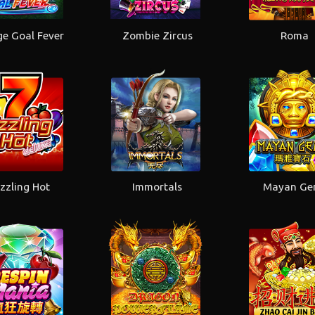
e Goal Fever
Zombie Zircus
Roma
izzling Hot
Immortals
Mayan Ge