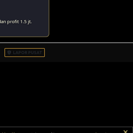
rew
Cluster Mania
 profit 1.5 jt.
LAPOR PUSAT
Tomb
Buccaneer Deluxe
×