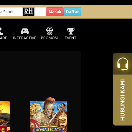
rbesar Di Indonesia
Selamat Datang di BATARATOTO yang menghadirkan
Masuk
Daftar
ADE
INTERACTIVE
PROMOSI
EVENT