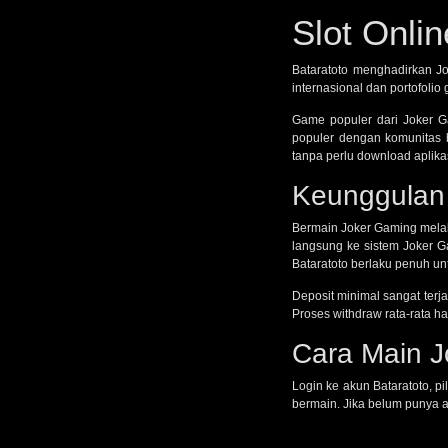
Slot Onli
Fortune Crown 25
Bataratoto menghadirkan Jo
internasional dan portofolio
Game populer dari Joker G
populer dengan komunitas b
tanpa perlu download aplika
Keunggulan 
Bermain Joker Gaming melal
langsung ke sistem Joker G
Fortune Crown
F
Bataratoto berlaku penuh u
Deposit minimal sangat terj
Proses withdraw rata-rata h
Cara Main J
Login ke akun Bataratoto, pil
bermain. Jika belum punya a