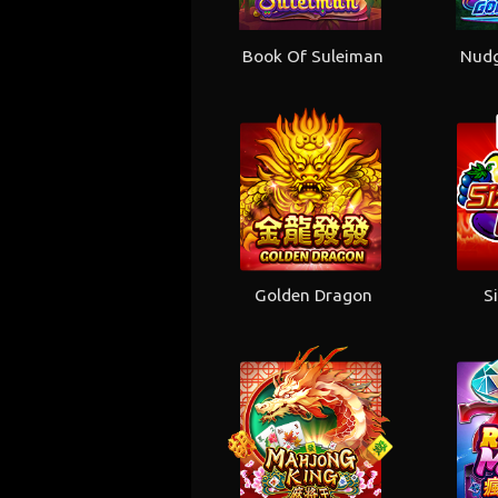
Book Of Suleiman
Nudg
Golden Dragon
S