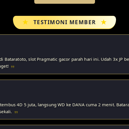
e of Fortune
Hawaii Vacay
Christmas 
TESTIMONI MEMBER
i Bataratoto, slot Pragmatic gacor parah hari ini. Udah 3x JP be
nget!
ull Street
Wild Watermelon
Trick Or Tr
 tembus 4D 5 juta, langsung WD ke DANA cuma 2 menit. Batar
ekali.