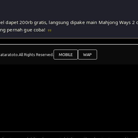
ains Treasure
Captain's Treasure
Witch's B
Pro
l dapet 200rb gratis, langsung dipake main Mahjong Ways 2 dan
yang pernah gue coba!
Bataratoto.
All Rights Reserved.
MOBILE
WAP
igers Lair
Dragon's Realm
Pharaoh's 