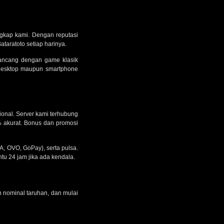
alth
Legend of Persia
ngkap kami. Dengan reputasi
ataratoto setiap harinya.
rancang dengan game klasik
i desktop maupun smartphone
onal. Server kami terhubung
% akurat. Bonus dan promosi
 Rio
Black Knight
A, OVO, GoPay), serta pulsa.
tu 24 jam jika ada kendala.
kan nominal taruhan, dan mulai