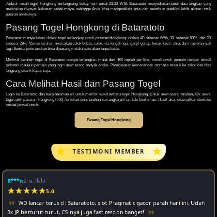
Jadwal result togel Hongkong berlangsung setiap hari pukul 23:00 WIB. Bataratoto menyediakan tabel data lengkap yang
mencakup riwayat keluaran sebelumnya, sehingga Anda bisa menganalisis pola dan membuat prediksi lebih akurat untuk
putaran berikutnya.
Pasang Togel Hongkong di Bataratoto
Bataratoto menyediakan diskon togel terlengkap untuk pasaran Hongkong: diskon 4D sebesar 66%, 3D sebesar 59%, dan 2D
sebesar 29%. Variasi taruhan mencakup colok bebas, colok jitu, tengah-tepi, ganjil-genap, besar-kecil, shio, dan masih banyak
lagi. Semua jenis taruhan bisa dipasang melalui satu akun tanpa batas.
Minimal taruhan togel di Bataratoto sangat terjangkau mulai dari 100 rupiah per line, cocok untuk pemain dengan modal
terbatas maupun pemain yang ingin memasang banyak angka. Pembayaran kemenangan otomatis masuk ke saldo dan bisa
langsung ditarik kapan saja.
Cara Melihat Hasil dan Pasang Togel
Login ke Bataratoto dan buka halaman ini untuk melihat result terbaru togel Hongkong. Untuk memasang taruhan, klik menu
togel, pilih pasaran Hongkong (HK), tentukan jenis taruhan dan angka pilihan, lalu konfirmasi. Hasil akan ditampilkan otomatis
sesuai jadwal result.
Pasang Togel Hongkong
TESTIMONI MEMBER
R***n
2 hari lalu
5.0
WD lancar terus di Bataratoto, slot Pragmatic gacor parah hari ini. Udah
3x JP berturut-turut, CS-nya juga fast respon banget!