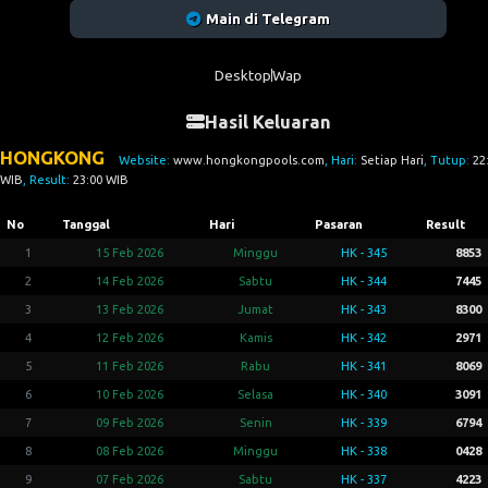
Main di Telegram
Desktop
Wap
Hasil Keluaran
HONGKONG
Website:
www.hongkongpools.com
, Hari:
Setiap Hari
, Tutup:
22
WIB
, Result:
23:00 WIB
No
Tanggal
Hari
Pasaran
Result
1
15 Feb 2026
Minggu
HK - 345
8853
2
14 Feb 2026
Sabtu
HK - 344
7445
3
13 Feb 2026
Jumat
HK - 343
8300
4
12 Feb 2026
Kamis
HK - 342
2971
5
11 Feb 2026
Rabu
HK - 341
8069
6
10 Feb 2026
Selasa
HK - 340
3091
7
09 Feb 2026
Senin
HK - 339
6794
8
08 Feb 2026
Minggu
HK - 338
0428
9
07 Feb 2026
Sabtu
HK - 337
4223