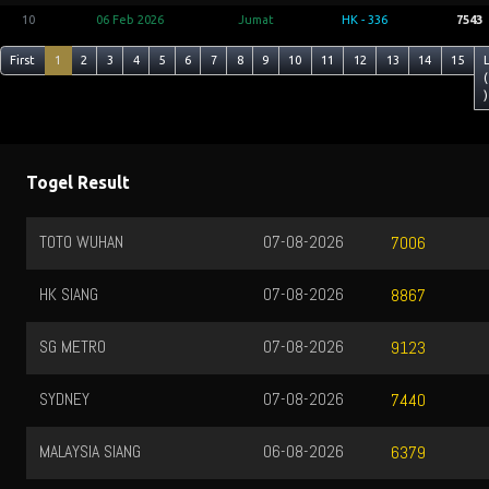
10
06 Feb 2026
Jumat
HK - 336
7543
First
1
2
3
4
5
6
7
8
9
10
11
12
13
14
15
(
)
Togel Result
TOTO WUHAN
07-08-2026
7006
HK SIANG
07-08-2026
8867
SG METRO
07-08-2026
9123
SYDNEY
07-08-2026
7440
MALAYSIA SIANG
06-08-2026
6379