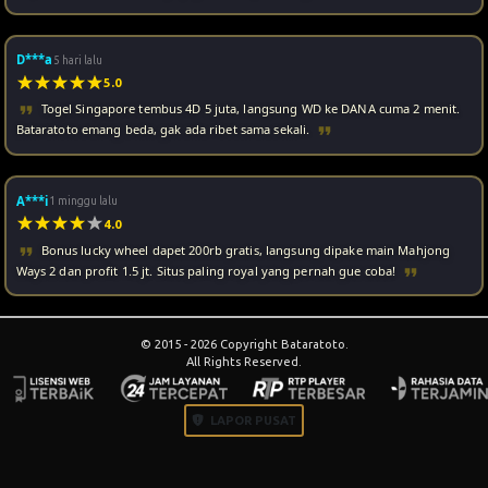
D***a
5 hari lalu
5.0
Togel Singapore tembus 4D 5 juta, langsung WD ke DANA cuma 2 menit.
Bataratoto emang beda, gak ada ribet sama sekali.
A***i
1 minggu lalu
4.0
Bonus lucky wheel dapet 200rb gratis, langsung dipake main Mahjong
Ways 2 dan profit 1.5 jt. Situs paling royal yang pernah gue coba!
© 2015 - 2026 Copyright Bataratoto.
All Rights Reserved.
LAPOR PUSAT