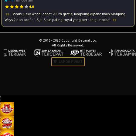
A***i
1 minggu lalu
4.0
Bonus lucky wheel dapet 200rb gratis, langsung dipake main Mahjong
Ways 2 dan profit 1.5 jt. Situs paling royal yang pernah gue coba!
© 2015 - 2026 Copyright Bataratoto.
All Rights Reserved.
LAPOR PUSAT
1
1