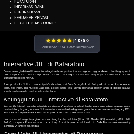
PERATURAN
INFORMASI BANK
HUBUNGI KAMI
KEBIJAKAN PRIVASI
PERSETUJUAN COOKIES
|
4.8 / 5.0
Berdasarkan 12.847 ulasan member aktif
Interactive JILI di Bataratoto
Bataratoto menghadirkan JILI Interactive sebagai salah satu provider interactive games unggulan dalam koleksi lengkap kami.
Dengan reputasi internasional dan portofolio game berkualitas tinggi, JILI Interactive menjadi pilihan favorit ribuan member
aktif Bataratoto setiap harinya.
Game populer dari JILI Interactive meliputi Crash, Wheel, Mini Color Game, Go Rush. Setiap judul dirancang dengan animasi
cepat, aksi instan, dan multiplier yang bisa meledak kapan saja. Semua permainan berjalan lancar di desktop maupun
smartphone tanpa perlu download aplikasi tambahan.
Keunggulan JILI Interactive di Bataratoto
Bermain JILI Interactive melalui Bataratoto memberikan Anda akses ke seluruh katalog game tanpa batasan regional. Server
kami terhubung langsung ke sistem JILI Interactive, memastikan loading cepat, gameplay mulus, dan data taruhan yang 100%
akurat. Bonus dan promosi Bataratoto berlaku penuh untuk semua game JILI Interactive.
Deposit minimal sangat terjangkau dan mendukung transfer bank lokal (BCA, BRI, Mandiri, BNI), e-wallet (DANA, OVO,
GoPay), serta pulsa. Proses withdraw rata-rata hanya 3 menit langsung masuk ke rekening Anda. Tim customer service siap
membantu 24 jam jika ada kendala.