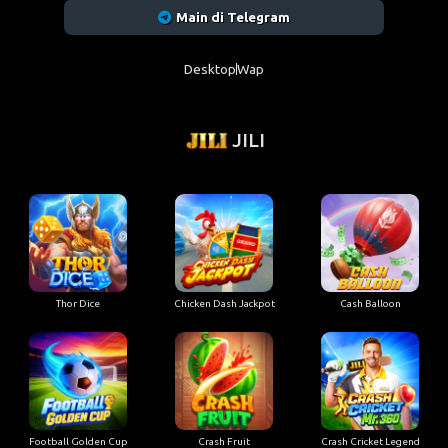
Main di Telegram
Desktop
Wap
JILI
Thor Dice
Chicken Dash Jackpot
Cash Balloon
Football Golden Cup
Crash Fruit
Crash Cricket Legend