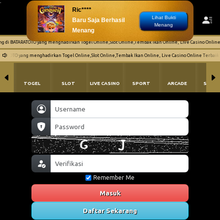
-
Ric****
Lihat Bukti
Baru Saja Berhasil
Menang
Menang
o, dari Crash, Wheel, hingga Mini Color Game dengan animasi cepat dan aksi instan.
BATARATOTO yang menghadirkan Togel Online,Slot Online,Tembak Ikan Online, Live Casino Online Terba
ang menghadirkan Togel Online,Slot Online,Tembak Ikan Online, Live Casino Online Terbaik dan Terbe
TOGEL
SLOT
LIVE CASINO
SPORT
ARCADE
SABU
Remember Me
Masuk
Daftar Sekarang