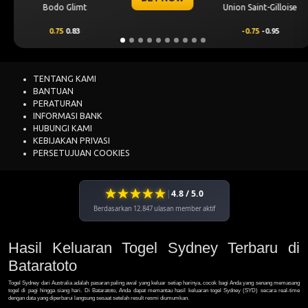
Union Saint-Gilloise
FC Iberia 1999
-0.75
-0.95
0.75
0.88
TENTANG KAMI
BANTUAN
PERATURAN
INFORMASI BANK
HUBUNGI KAMI
KEBIJAKAN PRIVASI
PERSETUJUAN COOKIES
|
4.8 / 5.0
Berdasarkan 12.847 ulasan member aktif
Hasil Keluaran Togel Sydney Terbaru di
Bataratoto
Togel Sydney dari Australia adalah pasaran paling awal yang keluar setiap harinya, cocok bagi Anda yang senang memasang
togel di pagi hingga siang hari. Di Bataratoto, Anda dapat memantau hasil keluaran togel Sydney (SYD) secara real-time
dengan data yang diperbarui langsung sesaat setelah result resmi diumumkan.