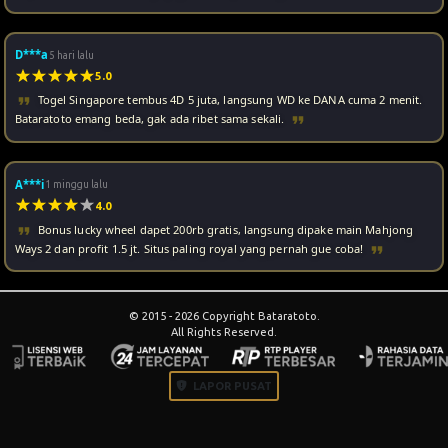
D***a
5 hari lalu
5.0
Togel Singapore tembus 4D 5 juta, langsung WD ke DANA cuma 2 menit.
Bataratoto emang beda, gak ada ribet sama sekali.
A***i
1 minggu lalu
4.0
Bonus lucky wheel dapet 200rb gratis, langsung dipake main Mahjong
Ways 2 dan profit 1.5 jt. Situs paling royal yang pernah gue coba!
© 2015 - 2026 Copyright Bataratoto.
All Rights Reserved.
LAPOR PUSAT