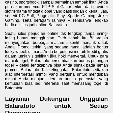
casino, sportsbook, sampai permainan tembak ikan. Anda
pun akan menemui RTP Slot Gacor terkini dari provider
slot ternama tingkat global yang pasti sudah dikenal luas,
seperti PG Soft, Pragmatic Play, Spade Gaming, Joker
Gaming, serta beragam lainnya – semuanya lengkap
hadir di situs judi online Bataratoto.
Suatu situs perjudian online tak lengkap tanpa iming-
iming bonus menggiurkan. Oleh sebab itu, Bataratoto
menyuguhkan berbagai macam insentif menarik untuk
Anda. Promo terkini yang sedang ramai adalah bonus
lucky wheel, di mana Anda berpotensi meraih kredit gratis
dalam jumlah signifikan jika hoki menyertai. Untuk para
maniak togel, Bataratoto persembahkan bonus potongan
togel – detail lengkapnya bisa Anda simak pada laman
promosi Bataratoto. Tak ketinggalan, Bataratoto sediakan
alat interpretasi mimpi yang berguna untuk mengubah
mimpi Anda menjadi deretan angka potensial, yang
kemudian bisa jadi referensi saat memasang togel di
Bataratoto.
Layanan Dukungan Unggulan
Bataratoto untuk Setiap
Pengunjung