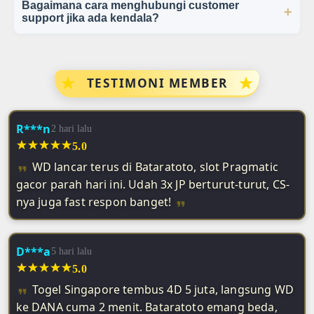
Bagaimana cara menghubungi customer
+
support jika ada kendala?
TESTIMONI MEMBER
R***n
2 hari lalu
5.0
WD lancar terus di Bataratoto, slot Pragmatic
gacor parah hari ini. Udah 3x JP berturut-turut, CS-
nya juga fast respon banget!
D***a
5 hari lalu
5.0
Togel Singapore tembus 4D 5 juta, langsung WD
ke DANA cuma 2 menit. Bataratoto emang beda,