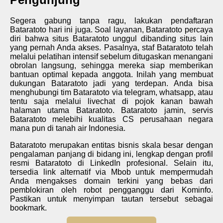
Segera gabung tanpa ragu, lakukan pendaftaran
Bataratoto hari ini juga. Soal layanan, Bataratoto percaya
diri bahwa situs Bataratoto unggul dibanding situs lain
yang pernah Anda akses. Pasalnya, staf Bataratoto telah
melalui pelatihan intensif sebelum ditugaskan menangani
obrolan langsung, sehingga mereka siap memberikan
bantuan optimal kepada anggota. Inilah yang membuat
dukungan Bataratoto jadi yang terdepan. Anda bisa
menghubungi tim Bataratoto via telegram, whatsapp, atau
tentu saja melalui livechat di pojok kanan bawah
halaman utama Bataratoto. Bataratoto jamin, servis
Bataratoto melebihi kualitas CS perusahaan negara
mana pun di tanah air Indonesia.
Bataratoto merupakan entitas bisnis skala besar dengan
pengalaman panjang di bidang ini, lengkap dengan profil
resmi Bataratoto di LinkedIn profesional. Selain itu,
tersedia link alternatif via Mbob untuk mempermudah
Anda mengakses domain terkini yang bebas dari
pemblokiran oleh robot pengganggu dari Kominfo.
Pastikan untuk menyimpan tautan tersebut sebagai
bookmark.