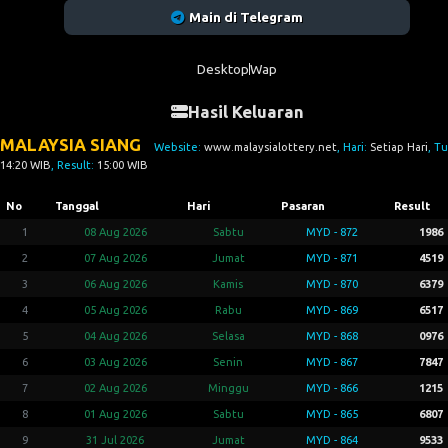
Main di Telegram
Desktop
Wap
Hasil Keluaran
MALAYSIA SIANG
Website:
www.malaysialottery.net
, Hari:
Setiap Hari
, T
14:20 WIB
, Result:
15:00 WIB
No
Tanggal
Hari
Pasaran
Result
1
08 Aug 2026
Sabtu
MYD - 872
1986
2
07 Aug 2026
Jumat
MYD - 871
4519
3
06 Aug 2026
Kamis
MYD - 870
6379
4
05 Aug 2026
Rabu
MYD - 869
6517
5
04 Aug 2026
Selasa
MYD - 868
0976
6
03 Aug 2026
Senin
MYD - 867
7847
7
02 Aug 2026
Minggu
MYD - 866
1215
8
01 Aug 2026
Sabtu
MYD - 865
6807
9
31 Jul 2026
Jumat
MYD - 864
9533