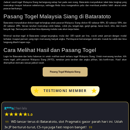
Jadwal result togel Malaysia Siang berlangsung setiap hari pada sesi siang. Bataratoto menyediakan tabel data lengkap yang
mencakup riwayat keluaran sebelumnya, sehingga Anda bisa menganalisis pola dan membuat prediksi lebih akurat untuk
putaran berikutnya.
Pasang Togel Malaysia Siang di Bataratoto
Bataratoto menyediakan diskon togel terlengkap untuk pasaran Malaysia Siang: diskon 4D sebesar 66%, 3D sebesar 59%, dan
2D sebesar 29%. Variasi taruhan mencakup colok bebas, colok jitu, tengah-tepi, ganjil-genap, besar-kecil, shio, dan masih
banyak lagi. Semua jenis taruhan bisa dipasang melalui satu akun tanpa batas.
Minimal taruhan togel di Bataratoto sangat terjangkau mulai dari 100 rupiah per line, cocok untuk pemain dengan modal
terbatas maupun pemain yang ingin memasang banyak angka. Pembayaran kemenangan otomatis masuk ke saldo dan bisa
langsung ditarik kapan saja.
Cara Melihat Hasil dan Pasang Togel
Login ke Bataratoto dan buka halaman ini untuk melihat result terbaru togel Malaysia Siang. Untuk memasang taruhan, klik
menu togel, pilih pasaran Malaysia Siang (MYD), tentukan jenis taruhan dan angka pilihan, lalu konfirmasi. Hasil akan
ditampilkan otomatis sesuai jadwal result.
Pasang Togel Malaysia Siang
TESTIMONI MEMBER
R***n
2 hari lalu
5.0
WD lancar terus di Bataratoto, slot Pragmatic gacor parah hari ini. Udah
3x JP berturut-turut, CS-nya juga fast respon banget!