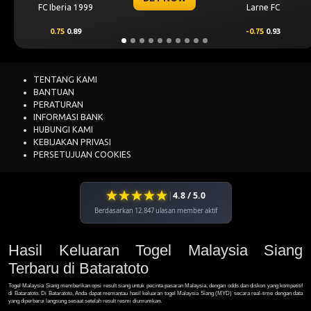
Larne FC
Bodo Glimt
-0.75
0.93
0.75
0.77
TENTANG KAMI
BANTUAN
PERATURAN
INFORMASI BANK
HUBUNGI KAMI
KEBIJAKAN PRIVASI
PERSETUJUAN COOKIES
|
4.8 / 5.0
Berdasarkan 12.847 ulasan member aktif
Hasil Keluaran Togel Malaysia Siang
Terbaru di Bataratoto
Togel Malaysia Siang memberikan opsi result siang untuk pecinta pasaran Malaysia, dengan odds dan diskon yang kompetitif
di Bataratoto. Di Bataratoto, Anda dapat memantau hasil keluaran togel Malaysia Siang (MYD) secara real-time dengan data
yang diperbarui langsung sesaat setelah result resmi diumumkan.