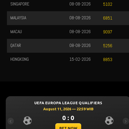
SINGAPORE
08-08-2026
5102
MALAYSIA
08-08-2026
6851
MACAU
08-08-2026
9097
QATAR
08-08-2026
5256
HONGKONG
15-02-2026
8853
UROPA LEAGUE QUALIFIERS
UEFA CHAMP
st 11, 2026 — 22:59 WIB
August
0 : 0
Previous
Ne
BET NOW