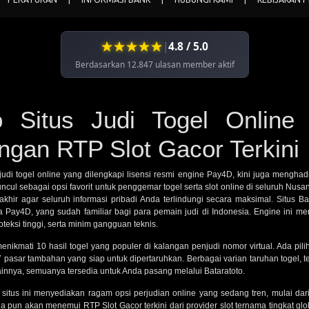
|
4.8 / 5.0
Berdasarkan 12.847 ulasan member aktif
o Situs Judi Togel Online 
gan RTP Slot Gacor Terkini
judi togel online yang dilengkapi lisensi resmi engine Pay4D, kini juga mengha
ncul sebagai opsi favorit untuk penggemar togel serta slot online di seluruh Nusa
hir agar seluruh informasi pribadi Anda terlindungi secara maksimal. Situs B
a Pay4D, yang sudah familiar bagi para pemain judi di Indonesia. Engine ini me
oteksi tinggi, serta minim gangguan teknis.
menikmati 10 hasil togel yang populer di kalangan penjudi nomor virtual. Ada pili
pasar tambahan yang siap untuk dipertaruhkan. Berbagai varian taruhan togel, t
i lainnya, semuanya tersedia untuk Anda pasang melalui Bataratoto.
, situs ini menyediakan ragam opsi perjudian online yang sedang tren, mulai dar
 pun akan menemui RTP Slot Gacor terkini dari provider slot ternama tingkat glo