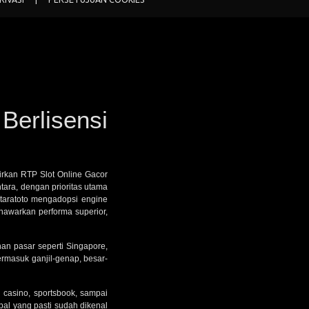
Berlisensi
dirkan RTP Slot Online Gacor
ntara, dengan prioritas utama
ataratoto mengadopsi engine
nawarkan performa superior,
han pasar seperti Singapore,
ermasuk ganjil-genap, besar-
i casino, sportsbook, sampai
bal yang pasti sudah dikenal