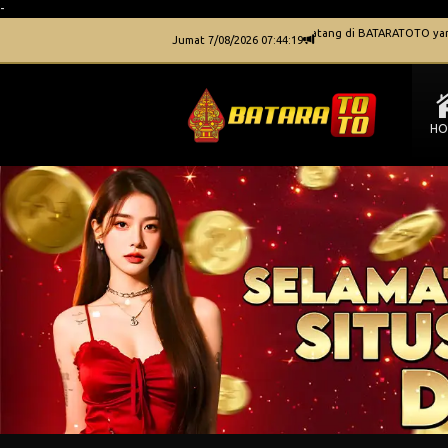
-
si engine resmi dari Pay4D yang kini turut menyajikan RTP Slot Online Gacor terbaru
Selamat Datang di BATARATOTO yang menghad
Jumat 7/08/2026 07:44:20
HO