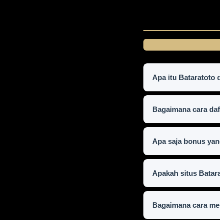
Apa itu Bataratoto 
Bagaimana cara daf
Apa saja bonus yan
Apakah situs Batar
Bagaimana cara men