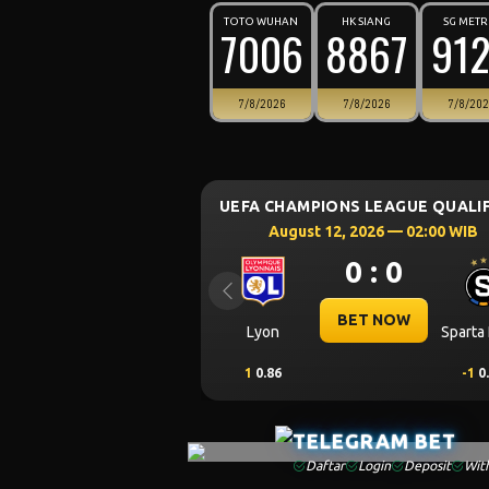
TOTO WUHAN
HK SIANG
SG MET
7006
8867
91
7/8/2026
7/8/2026
7/8/20
UEFA CHAMPIONS LEAGUE QUALIF
August 11, 2026 — 22:59 WIB
0 : 0
Previous
BET NOW
Union 
Bodo Glimt
Gill
0.75
0.82
-0.75
TELEGRAM BET
Daftar
Login
Deposit
Wit