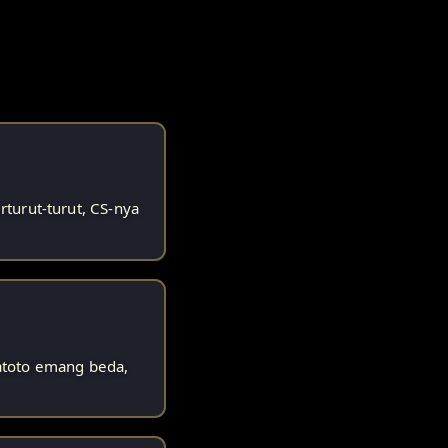
rturut-turut, CS-nya
atoto emang beda,